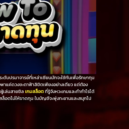
ปรมาจารย์ที่เหล่าเซียนมักจะใช้กันเพื่อรักษาทุน
่งพาแค่ดวงชะตาฟ้าลิขิตเพียงอย่างเดียว แต่ต้อง
ผู้เล่นสายชิล
เกมสล็อต
ที่รู้จังหวะเกมและทำกำไรได้
สล็อตไม่ให้ขาดทุน ในบัญชีจะพุ่งทะยานและสนุกไป