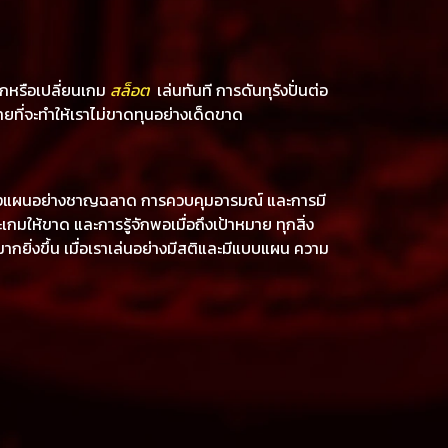
ักหรือเปลี่ยนเกม
สล็อต
เล่นทันที การดันทุรังปั่นต่อ
ตายที่จะทำให้เราไม่ขาดทุนอย่างเด็ดขาด
การวางแผนอย่างชาญฉลาด การควบคุมอารมณ์ และการมี
เกมให้ขาด และการรู้จักพอเมื่อถึงเป้าหมาย ทุกสิ่ง
กยิ่งขึ้น เมื่อเราเล่นอย่างมีสติและมีแบบแผน ความ