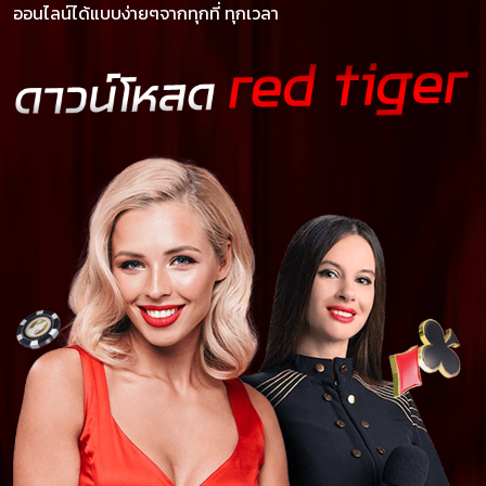
ออนไลน์ได้แบบง่ายๆจากทุกที่ ทุกเวลา