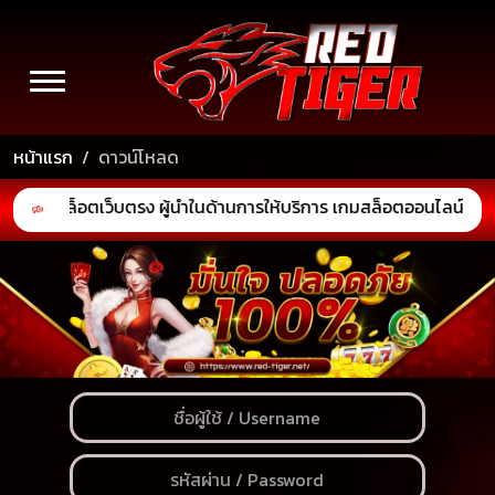
หน้าแรก
ดาวน์โหลด
รสล็อตเว็บตรง ผู้นำในด้านการให้บริการ เกมสล็อตออนไลน์ที่ได้รับคว