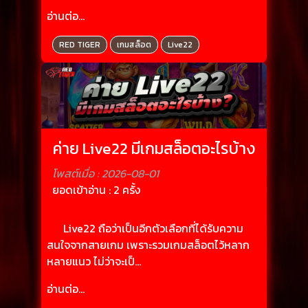
อ่านต่อ...
RED TIGER
เกมสล็อต
Live22
ค่าย Live22 มีเกมสล็อตอะไรบ้าง
โพสต์เมื่อ : 2026-08-01
ยอดเข้าอ่าน : 2 ครั้ง
Live22 ถือว่าเป็นอีกตัวเลือกที่ได้รับความ
สนใจจากสายเกม เพราะรวมเกมสล็อตไว้หลาก
หลายแนว ไม่ว่าจะเป็...
อ่านต่อ...