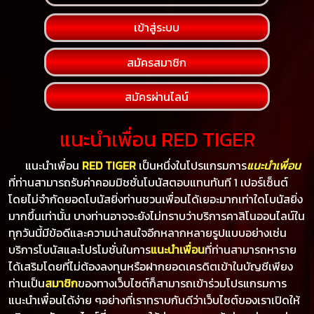
เข้าสู่ระบบ
สมัครสมาชิก
สมัครผ่านไลน์
แนะนำเพื่อน RED TIGER
แนะนำเพื่อน
RED TIGER
เป็นหนึ่งในโปรแกรมการ
แนะนำเพื่อน
ที่ท่านสามารถรับค่าคอมมิชชั่นโบนัสตอบแทนทันที 1 เปอร์เซ็นต์
โดยไม่จำกัดยอดโบนัสยิ่งท่านชวนเพื่อนได้เยอะมากเท่าใดโบนัสยิ่ง
มากขึ้นเท่านั้น บางท่านอาจจะยังไม่ทราบว่าบริการคาสิโนออนไลน์ใน
ทุกวันนี้มีข้อดีและความน่าสนใจอีกหลากหลายรูปแบบอย่างเช่น
บริการโบนัสและโปรโมชั่นในการ
แนะนำเพื่อน
ที่ท่านสามารถหาราย
ได้เสริมโดยที่ไม่ต้องลงทุนหรือฝากยอดเครดิตเข้าในบัญชีเพียง
ท่านเป็น
สมาชิก
ของทางเว็บไซต์ก็สามารถเข้าร่วมโปรแกรมการ
แนะนำเพื่อนได้ง่าย ๆอย่างที่เราทราบกันดีว่าเว็บไซต์ของเราเปิดให้