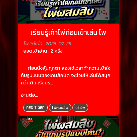
เรียนรู้เค้าไพ่ก่อนเข้าเล่น ไพ
โพสต์เมื่อ : 2026-07-25
ยอดเข้าอ่าน : 2 ครั้ง
ก่อนนั่งลุ้นทุกตา ลองใช้เวลาทำความเข้าใจ
กับรูปแบบของเกมสักนิด จะช่วยให้เล่นได้สนุก
กว่าเดิม เรียนร...
อ่านต่อ...
RED TIGER
ไพ่ผสมสิบ
เค้าไพ่