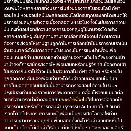
บริการพนันออนไลน์ที่ครบวงจรให้ท่านสามารถเข้าร่วมเล่นและร่วม
เดิมพันได้หลากหลายทั้งบริการในส่วนของคาสิโนออนไลน์ กีฬา
ออนไลน์ หวยออนไลน์และสล็อตออนไลน์ครบทุกประเภทโดยเปิดให้
บริการร่วมสนุกอย่างต่อเนื่องตลอด 24 ชั่วโมงทั้งยังมีบริการความ
บันเทิงที่ตอบโจทย์ความต้องการของกลุ่มผู้ใช้งานจริงได้อย่าง
หลากหลายให้ผู้เล่นทุกท่านสามารถเลือกเข้าใช้งานได้ตามความ
ต้องการ ส่งผลให้เรามีฐานลูกค้าในการเลือกเข้าใช้บริการกับเราเป็น
จำนวนมากจึงได้มีการคิดค้นโปรแกรมในการแนะนำเพื่อนเพื่อ
ตอบแทนแก่ท่านสมาชิกและท่านผู้ค้าของทางเว็บไซต์เพียงท่านเข้า
มานำลิงค์การสมัครส่งต่อให้เพื่อนสนิทหรือคนรู้จักที่สนใจอยากเข้า
ใช้บริการกับเราไม่ว่าจะเป็นในส่วนคาสิโน กีฬา สล็อต หรือหวยใน
ทุกยอดการเล่นของเพื่อนท่านจะได้รับค่าคอมตอบแทนในทันที
ภายในยอดค่าคอมมิชชั่นนั้นสามารถตรวจสอบได้ภายใน User
บัญชีของท่านเองเราจะมีการอัพเดทความเคลื่อนไหวกันแบบวิต่อ
วินาที สามารถนำค่าคอมมิชชั่น
แนะนำเพื่อน
ไปใช้ในการต่อยอดใช้
บริการกับเราหรือทำการถอนผ่านธุรกรรม Auto ภายใน 3 วินาที
เรียกได้ว่าโปรแกรมการแนะนำเพื่อนเป็นการเปิดโอกาสให้ท่าน
สามารถเข้ามาร่วมสนุกกับเพื่อนสนิททั้งยังได้รับค่าคอมมิชชั่นไป
แบบเต็มๆโดยไม่เสียค่าใช้จ่ายแต่ทั้งนี้ทั้งนั้นเราต้องขอสงวนสิทธิ์