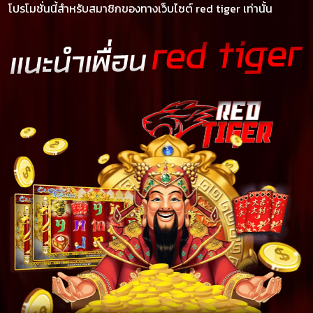
โปรโมชั่นนี้สำหรับสมาชิกของทางเว็บไซต์ red tiger เท่านั้น