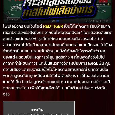
ไพ่เสือมังกร บนเว็บไซต์
RED TIGER
เป็นโต๊ะที่กติกาเรียบง่ายมาก
เลือกฝั่งเสือหรือฝั่งมังกร จากนั้นไพ่จะออกฝั่งละ 1 ใบ แล้วตัดสินแพ้
ชนะด้วยแต้มของไพ่ จุดที่ทำให้หลายคนชอบคือจบรอบไว อ่าน
สถานการณ์ได้ทันที และเหมาะกับคนที่อยากเล่นแบบมีกรอบ ไม่ต้อง
จำกติกายิบย่อยเยอะ แต่ในอีกมุมหนึ่งก็ต้องเข้าใจตรงกันว่า ผล
ของแต่ละรอบเป็นเหตุการณ์สุ่ม สูตรต่าง ๆ ที่คนพูดถึงจึงไม่ใช่
คาถาที่ทำให้ชนะถาวร แต่เป็นแนวทางจัดระเบียบการลงเดิมพัน คุม
ความเสี่ยง และคุมอารมณ์ให้ไม่ไหลตามสถานการณ์ บทความนี้จะ
พาเจาะสูตรที่มักถูกหยิบมาใช้กับไพ่เสือมังกร คาสิโนออนไลน์ และ
แยกให้เห็นว่าแต่ละสูตรทำงานแบบไหน เหมาะกับคนสไตล์ใด และมี
จุดอ่อนตรงไหน เพื่อให้คุณเลือกใช้แบบมีสติ และไม่คาดหวังเกิน
จริง