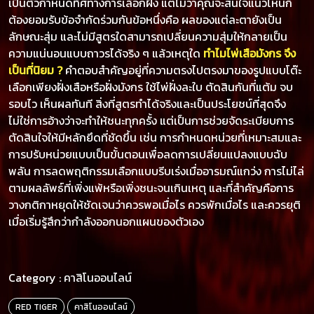
เป็นตัวกำหนดทิศทางการเลือกฝั่ง แต่ไม่ว่าคุณจะสนใจแนวไหนก็
ต้องยอมรับข้อจำกัดร่วมกันข้อหนึ่งคือ ผลของแต่ละตายังเป็น
ลักษณะสุ่ม และไม่มีสูตรใดสามารถเปลี่ยนความสุ่มให้กลายเป็น
ความแน่นอนแบบถาวรได้จริง ๆ แล้วเหตุใด
ทำไมไพ่เสือมังกร จึง
เป็นที่นิยม ?
คำตอบสำคัญอยู่ที่ความตรงไปตรงมาของรูปแบบโต๊ะ
เลือกเพียงฝั่งเสือหรือฝั่งมังกร ใช้ไพ่ฝั่งละใบ ตัดสินกันที่แต้ม จบ
รอบไว เห็นผลทันที สิ่งที่สูตรทำได้จริงและเป็นประโยชน์ที่สุดจึง
ไม่ใช่การอ้างว่าจะทำให้ชนะทุกครั้ง แต่เป็นการช่วยจัดระเบียบการ
ตัดสินใจให้มีหลักยึดที่ชัดขึ้น เช่น การกำหนดหน่วยที่เหมาะสมและ
การปรับหน่วยแบบเป็นขั้นตอนเพื่อลดการเปลี่ยนแปลงแบบฉับ
พลัน การลดพฤติกรรมเลือกแบบรีบเร่งเมื่ออารมณ์แกว่ง การไม่ไล่
ตามผลลัพธ์ที่เพิ่งแพ้หรือเพิ่งชนะจนเกินเหตุ และที่สำคัญคือการ
วางกติกาหยุดให้ชัดเจนว่าควรพอเมื่อไร ควรพักเมื่อไร และควรยุติ
เมื่อเริ่มรู้สึกว่ากำลังออกนอกแผนของตัวเอง
Category :
คาสิโนออนไลน์
RED TIGER
คาสิโนออนไลน์