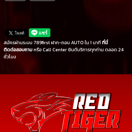
สมัครผ่านระบบ 789first ฝาก-ถอน AUTO ใน 1 นาที
ที่นี่
ติดต่อสอบถาม
หรือ Call Center ยินดีบริการทุกท่าน ตลอด 24
ชั่วโมง