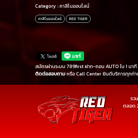
Category :
คาสิโนออนไลน์
คาสิโนออนไลน์
RED TIGER
สมัครผ่านระบบ 789first ฝาก-ถอน AUTO ใน 1 นาที
ติดต่อสอบถาม
หรือ Call Center ยินดีบริการทุกท่
รวม
ตลอด 2