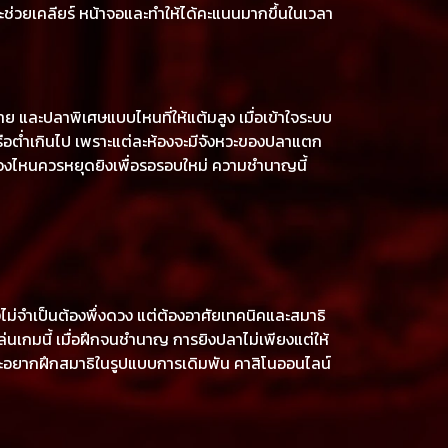
จะช่วยเคลียร์ หน้าจอและทำให้ได้คะแนนมากขึ้นในเวลา
ย และปลาพิเศษแบบไหนที่ให้แต้มสูง เมื่อเข้าใจระบบ
หรือต่ำเกินไป เพราะแต่ละห้องจะมีจังหวะของปลาแตก
ือช่วงไหนควรหยุดยิงเพื่อรอรอบใหม่ ความชำนาญนี้
งไม่จำเป็นต้องพึ่งดวง แต่ต้องอาศัยเทคนิคและสมาธิ
รเล่นเกมนี้ เมื่อฝึกจนชำนาญ การยิงปลาไม่เพียงแต่ให้
ะอยากฝึกสมาธิในรูปแบบการเดิมพัน คาสิโนออนไลน์