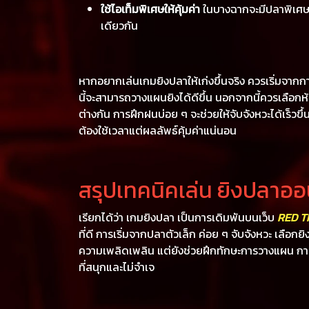
ใช้ไอเท็มพิเศษให้คุ้มค่า
ในบางฉากจะมีปลาพิเศษที
เดียวกัน
หากอยากเล่นเกมยิงปลาให้เก่งขึ้นจริง ควรเริ่มจาก
นี้จะสามารถวางแผนยิงได้ดีขึ้น นอกจากนี้ควรเลือก
ต่างกัน การฝึกฝนบ่อย ๆ จะช่วยให้จับจังหวะได้เร็วข
ต้องใช้เวลาแต่ผลลัพธ์คุ้มค่าแน่นอน
สรุปเทคนิคเล่น ยิงปลาออ
เรียกได้ว่า เกมยิงปลา เป็นการเดิมพันบนเว็บ
RED T
ที่ดี การเริ่มจากปลาตัวเล็ก ค่อย ๆ จับจังหวะ เลือกย
ความเพลิดเพลิน แต่ยังช่วยฝึกทักษะการวางแผน ก
ที่สนุกและไม่จำเจ