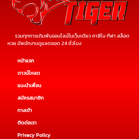
รวมทุกการเดิมพันออนไลน์ในเว็บเดียว คาสิโน กีฬา สล็อต
หวย มีพนักงานดูแลตลอด 24 ชั่วโมง
หน้าแรก
ดาวน์โหลด
แนะนำเพื่อน
สมัครสมาชิก
ทางเข้า
ติดต่อเรา
Privacy Policy