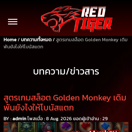
Home
/
บทความทั้งหมด
/
สูตรเกมสล็อต Golden Monkey เดิม
พันยังไงให้โบนัสแตก
บทความ/ข่าวสาร
สูตรเกมสล็อต Golden Monkey เดิม
พันยังไงให้โบนัสแตก
BY :
admin
โพสเมื่อ : 8 Aug. 2026
ยอดผู้เข้าอ่าน : 29