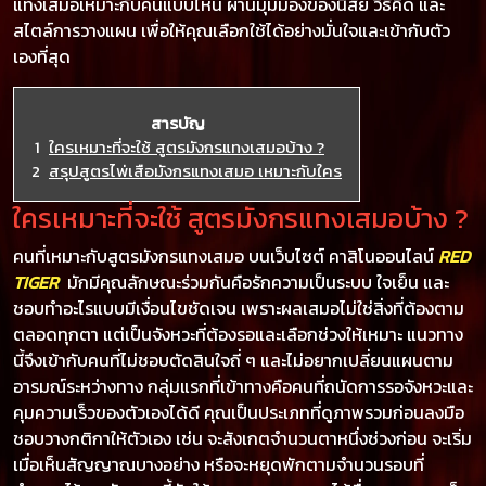
แทงเสมอเหมาะกับคนแบบไหน ผ่านมุมมองของนิสัย วิธีคิด และ
สไตล์การวางแผน เพื่อให้คุณเลือกใช้ได้อย่างมั่นใจและเข้ากับตัว
เองที่สุด
ใครเหมาะที่จะใช้ สูตรมังกรแทงเสมอบ้าง ?
สรุปสูตรไพ่เสือมังกรแทงเสมอ เหมาะกับใคร
ใครเหมาะที่จะใช้ สูตรมังกรแทงเสมอบ้าง ?
คนที่เหมาะกับสูตรมังกรแทงเสมอ บนเว็บไซต์ คาสิโนออนไลน์
RED
TIGER
มักมีคุณลักษณะร่วมกันคือรักความเป็นระบบ ใจเย็น และ
ชอบทำอะไรแบบมีเงื่อนไขชัดเจน เพราะผลเสมอไม่ใช่สิ่งที่ต้องตาม
ตลอดทุกตา แต่เป็นจังหวะที่ต้องรอและเลือกช่วงให้เหมาะ แนวทาง
นี้จึงเข้ากับคนที่ไม่ชอบตัดสินใจถี่ ๆ และไม่อยากเปลี่ยนแผนตาม
อารมณ์ระหว่างทาง กลุ่มแรกที่เข้าทางคือคนที่ถนัดการรอจังหวะและ
คุมความเร็วของตัวเองได้ดี คุณเป็นประเภทที่ดูภาพรวมก่อนลงมือ
ชอบวางกติกาให้ตัวเอง เช่น จะสังเกตจำนวนตาหนึ่งช่วงก่อน จะเริ่ม
เมื่อเห็นสัญญาณบางอย่าง หรือจะหยุดพักตามจำนวนรอบที่