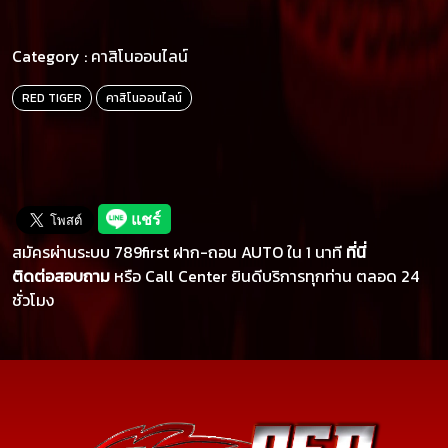
Category :
คาสิโนออนไลน์
RED TIGER
คาสิโนออนไลน์
สมัครผ่านระบบ 789first ฝาก-ถอน AUTO ใน 1 นาที
ที่นี่
ติดต่อสอบถาม
หรือ Call Center ยินดีบริการทุกท่าน ตลอด 24
ชั่วโมง