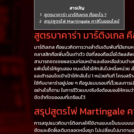
สูตรบาคาร่า มาร์ติงเกล คืออะไร ?
สรุปสูตรไพ่ Martingale คาสิโนออนไลน์
สูตรบาคาร่า มาร์ติงเกล คื
มาร์ติงเกล คือแนวคิดการวางลำดับเดิมพันที่มีแกนหล
คลาสสิกคือเพิ่มเป็นเท่าตัว ข้อที่สองคือเมื่อได้ผลลัพ
สามารถชดเชยผลรวมก่อนหน้าและยังเหลือส่วนต่างหนึ่ง
แพ้เมื่อไรให้คูณสอง ชนะเมื่อไรให้กลับไปหนึ่งหน่วย ล
และถ้ารอบใดเข้าเป้าให้กลับไป 1 หน่วยทันที โครงสร้า
ใช้กับบาคาร่าอยู่บ่อย ๆ คือรูปแบบรอบที่เร็วและการเลือ
อย่างไรก็ตาม ในการรีวิวแบบจริงจังต้องมองให้ครบว่า
ขีดจำกัดของงบที่เตรียมไว้
สรุปสูตรไพ่ Martingale 
การสรุปแนวคิดมาร์ติงเกลให้ใช้งานแบบเป็นระบบบน
ชัดและยึดฝั่งเดิมตลอดหนึ่งชุด ไม่เปลี่ยนไปมาตามอ