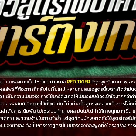
ไลน์ บนช่องทางเว็บไซต์แนะนำอย่าง
RED TIGER
ที่ถูกพูดถึงมาก เพราะ
ด้ผลลัพธ์ที่ต้องการก็กลับไปเริ่มใหม่ หลายคนสนใจสูตรนี้เพราะคิดว่าม
ต่ในความเป็นจริง การใช้มาร์ติงเกลให้เป็นระบบต้องเข้าใจมากกว่าคำว่า
่อเซสชันที่ต้องวางไว้ตั้งแต่ต้น ไม่อย่างนั้นสูตรจะกลายเป็นการไล่
ดลำดับการเดิมพัน ไม่ใช่ระบบทำนายผล มันไม่ได้ทำให้ทายถูกมากขึ้น แต
ติกา และความง่ายในการทำซ้ำ แต่จุดที่คนมักพลาดคือใช้สูตรโดยไม่ก
ร้อมของตัวเอง ดังนั้นการรีวิวสูตรนี้แบบจริงจังต้องพูดทั้งโครงสร้า