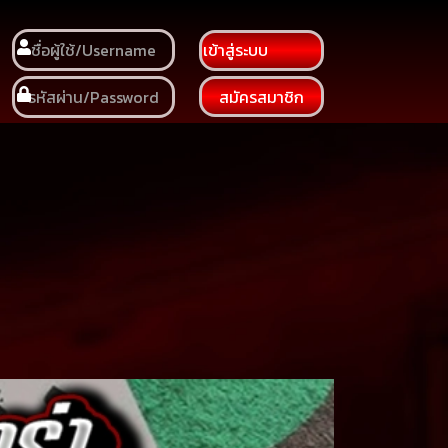
เข้าสู่ระบบ
สมัครสมาชิก