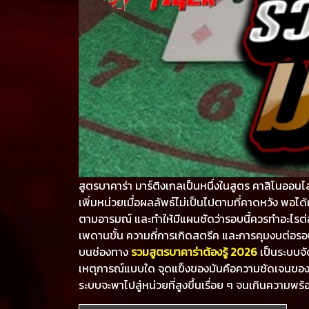
สูตรบาคาร่า มาร์ติงเกลเป็นหนึ่งในสูตร คาสิโนออน
เพิ่มหน่วยเมื่อผลลัพธ์ไม่เป็นไปตามที่คาดหวัง พอไ
ตามอารมณ์ และทำให้มีแผนชัดว่ารอบนี้ควรทำอะไรต่อ แ
เพดานขั้น ความถี่การเกิดสตรีค และการคุมงบต่อรอบต
บนช่องทาง
รวมสูตรบาคาร่าต้องรู้ 2026
เป็นระบบจั
เหตุการณ์แบบใด จุดแข็งของมันคือความชัดเจนของก
ระบบจะพาไปสู่หน่วยที่สูงขึ้นเรื่อย ๆ จนเกินความพ