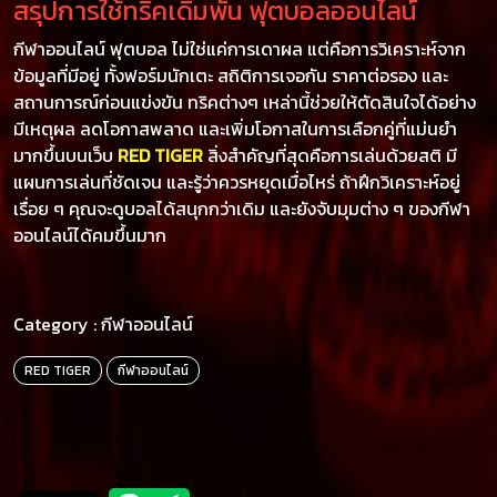
สรุปการใช้ทริคเดิมพัน ฟุตบอลออนไลน์
กีฬาออนไลน์ ฟุตบอล ไม่ใช่แค่การเดาผล แต่คือการวิเคราะห์จาก
ข้อมูลที่มีอยู่ ทั้งฟอร์มนักเตะ สถิติการเจอกัน ราคาต่อรอง และ
สถานการณ์ก่อนแข่งขัน ทริคต่างๆ เหล่านี้ช่วยให้ตัดสินใจได้อย่าง
มีเหตุผล ลดโอกาสพลาด และเพิ่มโอกาสในการเลือกคู่ที่แม่นยำ
มากขึ้นบนเว็บ
RED TIGER
สิ่งสำคัญที่สุดคือการเล่นด้วยสติ มี
แผนการเล่นที่ชัดเจน และรู้ว่าควรหยุดเมื่อไหร่ ถ้าฝึกวิเคราะห์อยู่
เรื่อย ๆ คุณจะดูบอลได้สนุกกว่าเดิม และยังจับมุมต่าง ๆ ของกีฬา
ออนไลน์ได้คมขึ้นมาก
Category :
กีฬาออนไลน์
RED TIGER
กีฬาออนไลน์