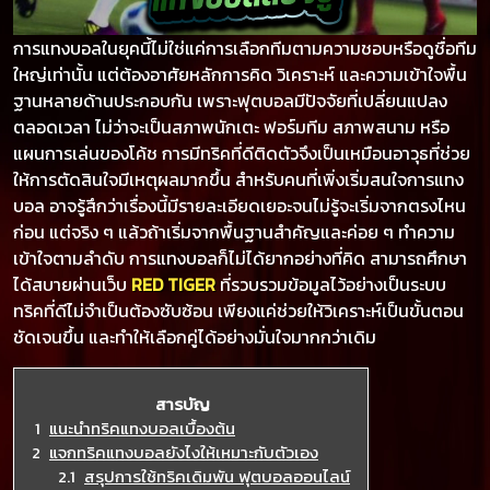
การแทงบอลในยุคนี้ไม่ใช่แค่การเลือกทีมตามความชอบหรือดูชื่อทีม
ใหญ่เท่านั้น แต่ต้องอาศัยหลักการคิด วิเคราะห์ และความเข้าใจพื้น
ฐานหลายด้านประกอบกัน เพราะฟุตบอลมีปัจจัยที่เปลี่ยนแปลง
ตลอดเวลา ไม่ว่าจะเป็นสภาพนักเตะ ฟอร์มทีม สภาพสนาม หรือ
แผนการเล่นของโค้ช การมีทริคที่ดีติดตัวจึงเป็นเหมือนอาวุธที่ช่วย
ให้การตัดสินใจมีเหตุผลมากขึ้น สำหรับคนที่เพิ่งเริ่มสนใจการแทง
บอล อาจรู้สึกว่าเรื่องนี้มีรายละเอียดเยอะจนไม่รู้จะเริ่มจากตรงไหน
ก่อน แต่จริง ๆ แล้วถ้าเริ่มจากพื้นฐานสำคัญและค่อย ๆ ทำความ
เข้าใจตามลำดับ การแทงบอลก็ไม่ได้ยากอย่างที่คิด สามารถศึกษา
ได้สบายผ่านเว็บ
RED TIGER
ที่รวบรวมข้อมูลไว้อย่างเป็นระบบ
ทริคที่ดีไม่จำเป็นต้องซับซ้อน เพียงแค่ช่วยให้วิเคราะห์เป็นขั้นตอน
ชัดเจนขึ้น และทำให้เลือกคู่ได้อย่างมั่นใจมากกว่าเดิม
แนะนำทริคแทงบอลเบื้องต้น
แจกทริคแทงบอลยังไงให้เหมาะกับตัวเอง
สรุปการใช้ทริคเดิมพัน ฟุตบอลออนไลน์