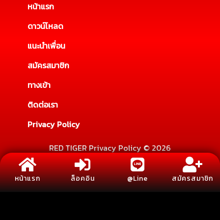
หน้าแรก
ดาวน์โหลด
แนะนำเพื่อน
สมัครสมาชิก
ทางเข้า
ติดต่อเรา
Privacy Policy
RED TIGER Privacy Policy © 2026
LOG-IN
หน้าแรก
ล็อคอิน
@Line
สมัครสมาชิก