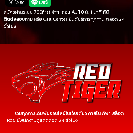
สมัครผ่านระบบ 789first ฝาก-ถอน AUTO ใน 1 นาที
ที่นี่
ติดต่อสอบถาม
หรือ Call Center ยินดีบริการทุกท่าน ตลอด 24
ชั่วโมง
รวมทุกการเดิมพันออนไลน์ในเว็บเดียว คาสิโน กีฬา สล็อต
หวย มีพนักงานดูแลตลอด 24 ชั่วโมง